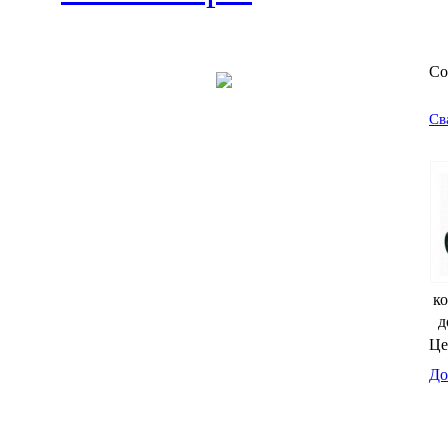
Со
Св
ко
д
Це
До