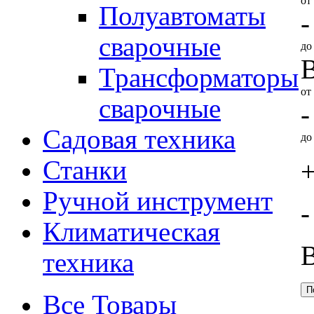
от
Полуавтоматы
-
сварочные
д
В
Трансформаторы
от
сварочные
-
Садовая техника
д
Станки
+
Ручной инструмент
-
Климатическая
техника
Все Товары