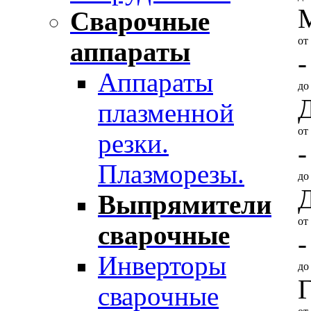
Сварочные
от
аппараты
-
Аппараты
д
Д
плазменной
от
резки.
-
Плазморезы.
д
Д
Выпрямители
от
сварочные
-
Инверторы
д
сварочные