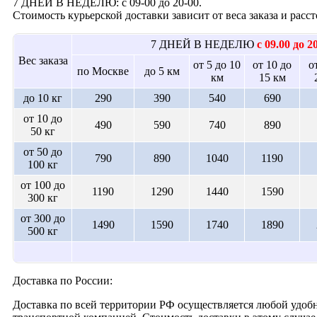
7 ДНЕЙ В НЕДЕЛЮ: с 09-00 до 20-00.
Стоимость курьерской доставки зависит от веса заказа и рас
7 ДНЕЙ В НЕДЕЛЮ
с 09.00 до 2
Вес заказа
от 5 до 10
от 10 до
о
по Москве
до 5 км
км
15 км
до 10 кг
290
390
540
690
от 10 до
490
590
740
890
50 кг
от 50 до
790
890
1040
1190
100 кг
от 100 до
1190
1290
1440
1590
300 кг
от 300 до
1490
1590
1740
1890
500 кг
Доставка по России:
Доставка по всей территории РФ осуществляется любой удобн