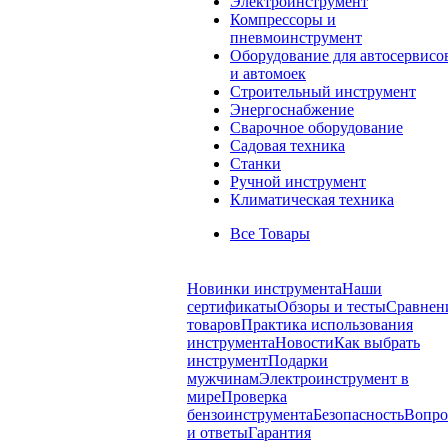
Электроинструмент
Компрессоры и
пневмоинструмент
Оборудование для автосервисо
и автомоек
Строительный инструмент
Энергоснабжение
Сварочное оборудование
Садовая техника
Станки
Ручной инструмент
Климатическая техника
Все Товары
Новинки инструмента
Наши
сертификаты
Обзоры и тесты
Сравнен
товаров
Практика использования
инструмента
Новости
Как выбрать
инструмент
Подарки
мужчинам
Электроинструмент в
мире
Проверка
бензоинструмента
Безопасность
Вопр
и ответы
Гарантия