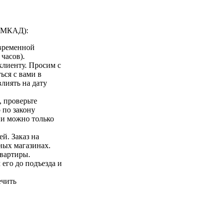
а МКАД):
 временной
 часов).
клиенту. Просим с
ься с вами в
лиять на дату
 проверьте
 по закону
ии можно только
ей. Заказ на
ных магазинах.
квартиры.
 его до подъезда и
ечить