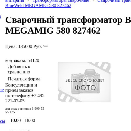
аппараты
/
Трансформаторы сварочные
/
Сварочный тран
BlueWeld MEGAMIG 580 827462
в
Сварочный трансформатор B
MEGAMIG 580 827462
Цена:
135000
Руб.
код заказа: 53120
Добавить к
сравнению
Печатная форма
Консультации и
ие
прием заказов
по телефону
+7 495
221-07-05
для всех регионов
8 800 55
55 125
10.00 - 18.00
осы