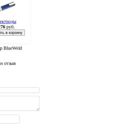
ектроды
276
руб.
ть в корзину
р BlueWeld
ин отзыв