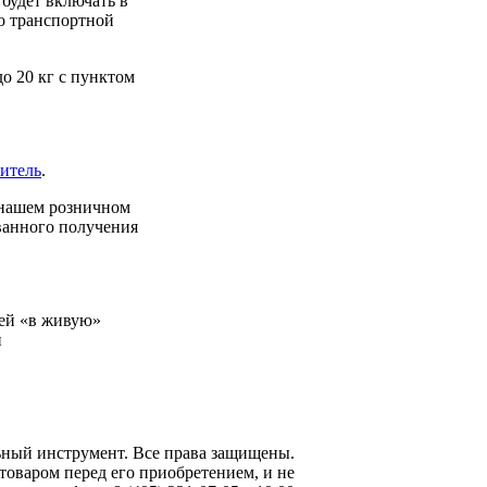
будет включать в
до транспортной
о 20 кг с пунктом
итель
.
 нашем розничном
ованного получения
ей «в живую»
й
ьный инструмент
. Все права защищены.
товаром перед его приобретением, и не